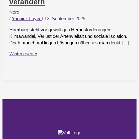
verändern
Nord
/
Yannick Layer
/
13. September 2025
Hamburg steht vor gewaltigen Herausforderungen:
Klimawandel, Verlust der Artenvielfalt und soziale Isolation.
Doch manchmal liegen Lösungen näher, als man denkt […]
Mehr
Weiterlesen »
Blüten,
mehr
Beteiligung
–
so
kann
Microflowering
Hamburg
verändern