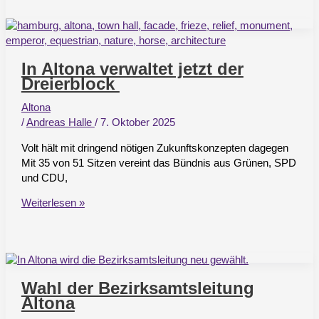
Die
Regerstraße
soll
sicherer
In Altona verwaltet jetzt der
werden
Dreierblock
Altona
/
Andreas Halle
/
7. Oktober 2025
Volt hält mit dringend nötigen Zukunftskonzepten dagegen
Mit 35 von 51 Sitzen vereint das Bündnis aus Grünen, SPD
und CDU,
In
Weiterlesen »
Altona
verwaltet
jetzt
der
Dreierblock
Wahl der Bezirksamtsleitung
Altona