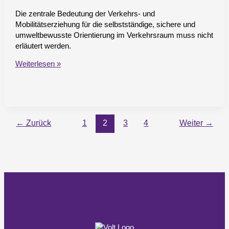
Die zentrale Bedeutung der Verkehrs- und
Mobilitätserziehung für die selbstständige, sichere und
umweltbewusste Orientierung im Verkehrsraum muss nicht
erläutert werden.
Verkehrs-
Weiterlesen »
und
Mobilitätserziehung
soll
in
Altonas
←
Zurück
1
2
3
4
Weiter
→
Grundschulen
sichergestellt
und
in
den
Kitas
und
Vorschulen
wieder
ausgebaut