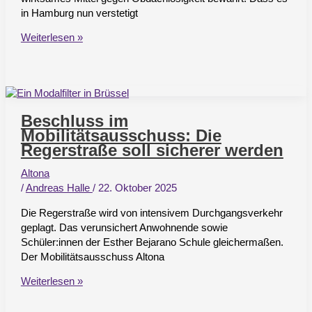
in Hamburg nun verstetigt
Bezirksversammlung
Weiterlesen »
Altona:
Das
haben
wir
im
Beschluss im
Oktober
Mobilitätsausschuss: Die
bewegt
Regerstraße soll sicherer werden
Altona
/
Andreas Halle
/
22. Oktober 2025
Die Regerstraße wird von intensivem Durchgangsverkehr
geplagt. Das verunsichert Anwohnende sowie
Schüler:innen der Esther Bejarano Schule gleichermaßen.
Der Mobilitätsausschuss Altona
Beschluss
Weiterlesen »
im
Mobilitätsausschuss: