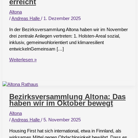
erreicht
Altona
/
Andreas Halle
/
1. Dezember 2025
In der Bezirksversammlung Altona haben wir im November
drei zentrale Anliegen vertreten: 1. Holsten-Areal sozial,
inklusiv, gemeinwohlorientiert und klimaresilient
entwickelnGemeinsam […]
Bezirksversammlung
Weiterlesen »
Altona
im
November
–
das
Bezirksversammlung Altona: Das
haben
haben wir im Oktober bewegt
wir
erreicht
Altona
/
Andreas Halle
/
5. November 2025
Housing First hat sich international, etwa in Finnland, als
wirksames Mittel gegen Obdachlosigkeit bewährt. Dass es