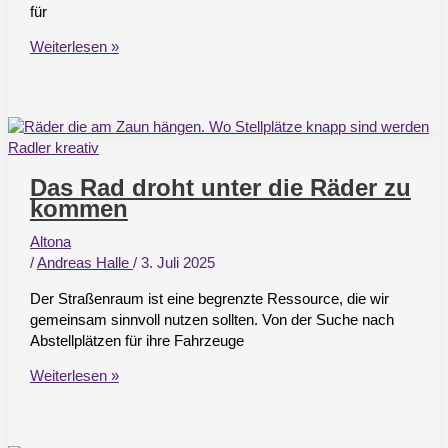
für
Mut
Weiterlesen »
zur
Höhe
für
ein
zukunftsfähiges
Holstenquartier
Das Rad droht unter die Räder zu
kommen
Altona
/
Andreas Halle
/
3. Juli 2025
Der Straßenraum ist eine begrenzte Ressource, die wir
gemeinsam sinnvoll nutzen sollten. Von der Suche nach
Abstellplätzen für ihre Fahrzeuge
Das
Weiterlesen »
Rad
droht
unter