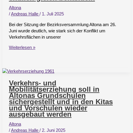
werden
Altona
/
Andreas Halle
/
1. Juli 2025
Bei der Sitzung der Bezirksversammlung Altona am 26.
Juni wurde deutlich, wie stark sich der Konflikt um
Verkehrsflächen in unserer
Rollback
Weiterlesen »
der
Mobilitätswende
voll
im
Gange
Verkehrs- und
–
Mobilitätserziehung soll in
PKW
Altonas Grundschulen
und
sichergestellt und in den Kitas
Fahrräder
und Vorschulen wieder
endlich
ausgebaut werden
gleich
behandeln
Altona
/
Andreas Halle
/
2. Juni 2025