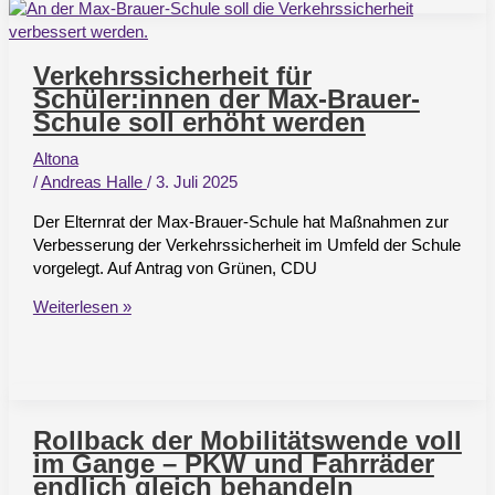
die
Räder
zu
Verkehrssicherheit für
kommen
Schüler:innen der Max-Brauer-
Schule soll erhöht werden
Altona
/
Andreas Halle
/
3. Juli 2025
Der Elternrat der Max-Brauer-Schule hat Maßnahmen zur
Verbesserung der Verkehrssicherheit im Umfeld der Schule
vorgelegt. Auf Antrag von Grünen, CDU
Verkehrssicherheit
Weiterlesen »
für
Schüler:innen
der
Max-
Brauer-
Rollback der Mobilitätswende voll
Schule
im Gange – PKW und Fahrräder
soll
endlich gleich behandeln
erhöht