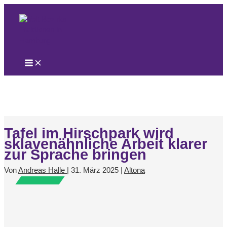
Zum
Inhalt
springen
Tafel im Hirschpark wird
sklavenähnliche Arbeit klarer
zur Sprache bringen
Von
Andreas Halle
|
31. März 2025
|
Altona