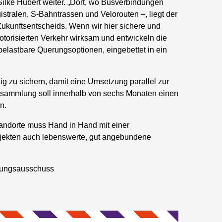
 Silke Hubert weiter. „Dort, wo Busverbindungen
tralen, S-Bahntrassen und Velorouten –, liegt der
Zukunftsentscheids. Wenn wir hier sichere und
torisierten Verkehr wirksam und entwickeln die
belastbare Querungsoptionen, eingebettet in ein
tig zu sichern, damit eine Umsetzung parallel zur
ersammlung soll innerhalb von sechs Monaten einen
n.
tandorte muss Hand in Hand mit einer
ojekten auch lebenswerte, gut angebundene
klungsausschuss