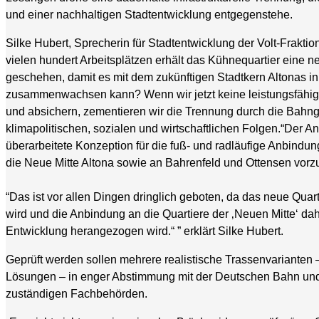
und einer nachhaltigen Stadtentwicklung entgegenstehe.
Silke Hubert, Sprecherin für Stadtentwicklung der Volt-Frakti
vielen hundert Arbeitsplätzen erhält das Kühnequartier eine neu
geschehen, damit es mit dem zukünftigen Stadtkern Altonas i
zusammenwachsen kann? Wenn wir jetzt keine leistungsfähige
und absichern, zementieren wir die Trennung durch die Bahngl
klimapolitischen, sozialen und wirtschaftlichen Folgen.“Der An
überarbeitete Konzeption für die fuß- und radläufige Anbindun
die Neue Mitte Altona sowie an Bahrenfeld und Ottensen vorz
“Das ist vor allen Dingen dringlich geboten, da das neue Quar
wird und die Anbindung an die Quartiere der ‚Neuen Mitte‘ dahe
Entwicklung herangezogen wird.“ ” erklärt Silke Hubert.
Geprüft werden sollen mehrere realistische Trassenvarianten 
Lösungen – in enger Abstimmung mit der Deutschen Bahn und
zuständigen Fachbehörden.