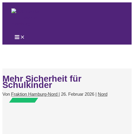
Zum
Inhalt
springen
Mehr Sicherheit für
Schulkinder
Von
Fraktion Hamburg-Nord
|
26. Februar 2026
|
Nord