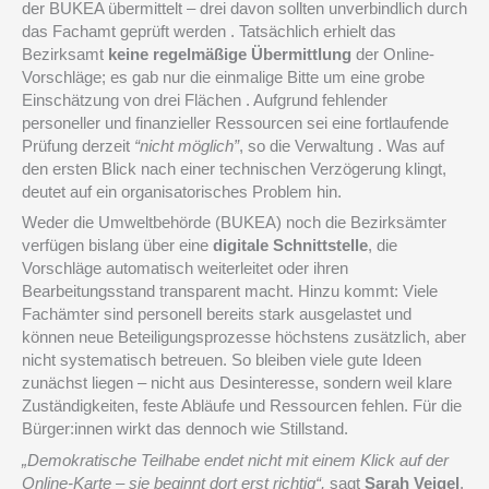
der BUKEA übermittelt – drei davon sollten unverbindlich durch
das Fachamt geprüft werden . Tatsächlich erhielt das
Bezirksamt
keine regelmäßige Übermittlung
der Online-
Vorschläge; es gab nur die einmalige Bitte um eine grobe
Einschätzung von drei Flächen . Aufgrund fehlender
personeller und finanzieller Ressourcen sei eine fortlaufende
Prüfung derzeit
“nicht möglich”
, so die Verwaltung . Was auf
den ersten Blick nach einer technischen Verzögerung klingt,
deutet auf ein organisatorisches Problem hin.
Weder die Umweltbehörde (BUKEA) noch die Bezirksämter
verfügen bislang über eine
digitale Schnittstelle
, die
Vorschläge automatisch weiterleitet oder ihren
Bearbeitungsstand transparent macht. Hinzu kommt: Viele
Fachämter sind personell bereits stark ausgelastet und
können neue Beteiligungsprozesse höchstens zusätzlich, aber
nicht systematisch betreuen. So bleiben viele gute Ideen
zunächst liegen – nicht aus Desinteresse, sondern weil klare
Zuständigkeiten, feste Abläufe und Ressourcen fehlen. Für die
Bürger:innen wirkt das dennoch wie Stillstand.
„Demokratische Teilhabe endet nicht mit einem Klick auf der
Online-Karte – sie beginnt dort erst richtig“,
sagt
Sarah Veigel
,