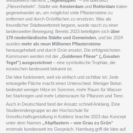
Wettbewerb namens
„Tegelwippen“
– frei übersetzt
„Fliesenhebeln“. Städte wie
Amsterdam
und
Rotterdam
traten
gegeneinander an, um möglichst viele Pflastersteine zu
entfernen und durch Grünflächen zu ersetzen. Was als
freundlicher Städtewettstreit begann, wurde rasch zu einer
landesweiten Bewegung: Bereits 2023 beteiligten sich
über
170 niederländische Städte und Gemeinden
, und bis 2024
wurden
mehr als neun Millionen Pflastersteine
herausgehebelt und durch Grün ersetzt. Die erfolgreichsten
Kommunen werden mit der
„Goldenen Fliese“ („Gouden
Tegel“) ausgezeichnet
– eine symbolische Trophäe, die
inzwischen landesweit bekannt ist.
Die Idee funktioniert, weil sie einfach und sichtbar ist: Jede
entsiegelte Fläche macht einen Unterschied. Weniger Beton
bedeutet weniger Hitze im Sommer, mehr Raum für Wasser
bei Starkregen und mehr Lebensraum für Pflanzen und Tiere.
Auch in Deutschland fand der Ansatz schnell Anklang. Eine
Studierendengruppe an der Hochschule für
Gesellschaftsgestaltung in Koblenz brachte 2023 das Konzept
unter dem Namen
„Abpflastern – von Grau zu Grün“
erstmals bundesweit ins Gespräch. Hamburg griff die Idee auf