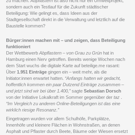
zu machen.
Abpflastern
ist also nicht nur ein Umweltprojekt,
sondern auch ein Testlauf für die Zukunft städtischer
Beteiligung: Wie gelingt es, dass Ideen aus der
Stadtgesellschaft direkt in die Verwaltung und letztlich auf die
Baustelle kommen?
Bürger:innen machen mit – und zeigen, dass Beteiligung
funktioniert
Der Wettbewerb
Abpflastern – von Grau zu Grün
hat in
Hamburg einen Nerv getroffen. Bereits wenige Wochen nach
dem Start wuchs die digitale Karte auf beteilige.me rasant:
Über
1.951 Einträge
gingen ein – weit mehr, als die
Initiator:innen erwartet hatten.
“Anfangs hatten wir gedacht,
hoffentlich kommen ein paar Dutzend Einträge zusammen –
und jetzt sind wir bei über 1.400,”
sagte
Sebastian Dorsch
von der Initiative Lokalkraft im Sommer gegenüber der
taz
.
“Im Vergleich zu anderen Online-Beteiligungen ist das eine
wirklich riesige Resonanz.”
Eingetragen wurden vor allem Schulhöfe, Parkplätze,
Innenhöfe und kleinere Flächen in Wohnstraßen, an denen
Asphalt und Pflaster durch Beete, Bäume oder Wiesen ersetzt