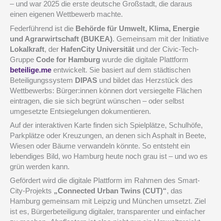
– und war 2025 die erste deutsche Großstadt, die daraus
einen eigenen Wettbewerb machte.
Federführend ist die
Behörde für Umwelt, Klima, Energie
und Agrarwirtschaft (BUKEA)
. Gemeinsam mit der Initiative
Lokalkraft
, der
HafenCity Universität
und der Civic-Tech-
Gruppe
Code for Hamburg
wurde die digitale Plattform
beteilige.me
entwickelt. Sie basiert auf dem städtischen
Beteiligungssystem
DIPAS
und bildet das Herzstück des
Wettbewerbs: Bürger:innen können dort versiegelte Flächen
eintragen, die sie sich begrünt wünschen – oder selbst
umgesetzte Entsiegelungen dokumentieren.
Auf der interaktiven Karte finden sich Spielplätze, Schulhöfe,
Parkplätze oder Kreuzungen, an denen sich Asphalt in Beete,
Wiesen oder Bäume verwandeln könnte. So entsteht ein
lebendiges Bild, wo Hamburg heute noch grau ist – und wo es
grün werden kann.
Gefördert wird die digitale Plattform im Rahmen des Smart-
City-Projekts
„Connected Urban Twins (CUT)“
, das
Hamburg gemeinsam mit Leipzig und München umsetzt. Ziel
ist es, Bürgerbeteiligung digitaler, transparenter und einfacher