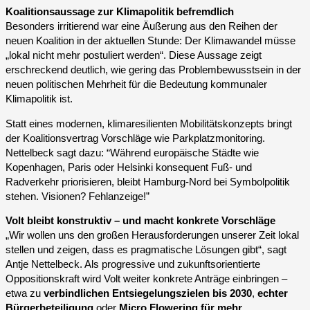
Koalitionsaussage zur Klimapolitik befremdlich
Besonders irritierend war eine Äußerung aus den Reihen der
neuen Koalition in der aktuellen Stunde: Der Klimawandel müsse
„lokal nicht mehr postuliert werden“. Diese Aussage zeigt
erschreckend deutlich, wie gering das Problembewusstsein in der
neuen politischen Mehrheit für die Bedeutung kommunaler
Klimapolitik ist.
Statt eines modernen, klimaresilienten Mobilitätskonzepts bringt
der Koalitionsvertrag Vorschläge wie Parkplatzmonitoring.
Nettelbeck sagt dazu: “Während europäische Städte wie
Kopenhagen, Paris oder Helsinki konsequent Fuß- und
Radverkehr priorisieren, bleibt Hamburg-Nord bei Symbolpolitik
stehen. Visionen? Fehlanzeige!”
Volt bleibt konstruktiv – und macht konkrete Vorschläge
„Wir wollen uns den großen Herausforderungen unserer Zeit lokal
stellen und zeigen, dass es pragmatische Lösungen gibt“, sagt
Antje Nettelbeck. Als progressive und zukunftsorientierte
Oppositionskraft wird Volt weiter konkrete Anträge einbringen –
etwa zu
verbindlichen Entsiegelungszielen bis 2030
,
echter
Bürgerbeteiligung
oder
Micro Flowering für mehr