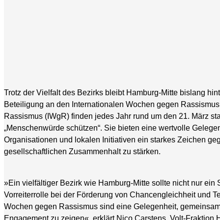
Trotz der Vielfalt des Bezirks bleibt Hamburg-Mitte bislang hi
Beteiligung an den Internationalen Wochen gegen Rassismus
Rassismus (IWgR) finden jedes Jahr rund um den 21. März sta
„Menschenwürde schützen“. Sie bieten eine wertvolle Gelegenh
Organisationen und lokalen Initiativen ein starkes Zeichen g
gesellschaftlichen Zusammenhalt zu stärken.
»Ein vielfältiger Bezirk wie Hamburg-Mitte sollte nicht nur ein
Vorreiterrolle bei der Förderung von Chancengleichheit und 
Wochen gegen Rassismus sind eine Gelegenheit, gemeinsam k
Engagement zu zeigen«, erklärt Nico Carstens, Volt-Fraktion 